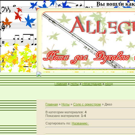
Вы вошли как
Главная
»
Ноты
»
Регистрация
»
Вход
Главная
»
Ноты
»
Соло с оркестром
» Джаз
В категории материалов:
4
Показано материалов:
1-4
Сортировать по:
Названию