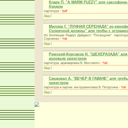
Кларк П. "A WARM FUZZY" для саксофона-т
бэндом
партитура -
*pdf
Джаз
|
Миллер Г. "ЛУННАЯ СЕРЕНАДА" из киноф
Солнечной долины" для трубы с эстрадн
Из Коллекции Ридерз Дайджест "Потанцуем". партитура
Сергиенко -
*sib
Джаз
|
Римский-Корсаков Н. "ШЕХЕРАЗАДА" для 
духовым оркестром
партитура. аранжировка В. Мостового -
*sib
Джаз
|
Сандовал А. "ВЕЧЕР В ГАВАНЕ" для труб
оркестром
партитура и партии. инструментовка В. Петрухина -
*sib
Джаз
|