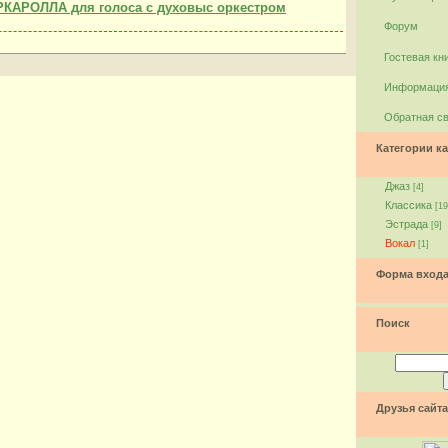
РКАРОЛЛА для голоса с духовыс оркестром
Форум
Гостевая кн
Информация
Обратная с
Категории ка
Джаз
[4]
Классика
[19
Эстрада
[9]
Вокал
[1]
Форма вход
Поиск
Друзья сайта