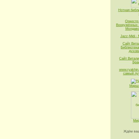
Нотная библ
Оркестр
Вооружённых 
Молдавс
Jazz-Midi -
Сайт Вита
Библиотека
духов
Сайт Витали
Бра
www.ryakhin.
самый лу
Марш 
Мир
Ждём ваш
________