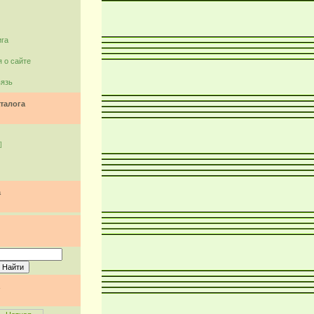
ига
 о сайте
вязь
талога
]
а