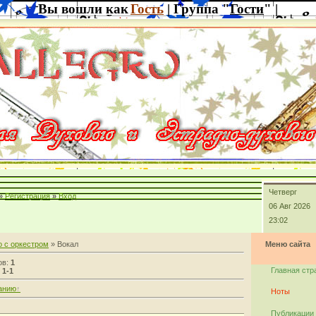
Вы вошли как
Гость
| Группа "
Гости
" |
Четверг
»
Регистрация
»
Вход
06 Авг 2026
23:02
 с оркестром
» Вокал
Меню сайта
ов:
1
Главная стр
:
1-1
анию
Ноты
Публикации