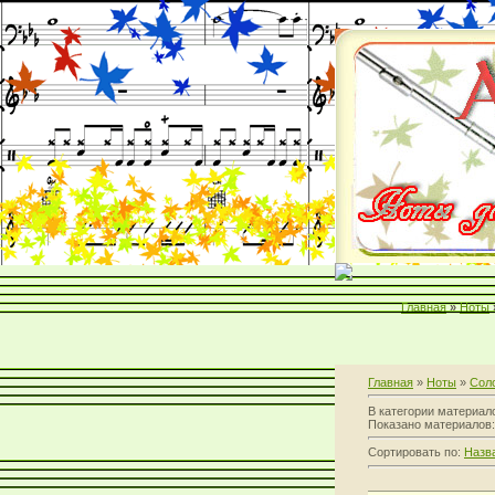
Главная
»
Ноты
Главная
»
Ноты
»
Соло
В категории материал
Показано материалов
Сортировать по:
Назв