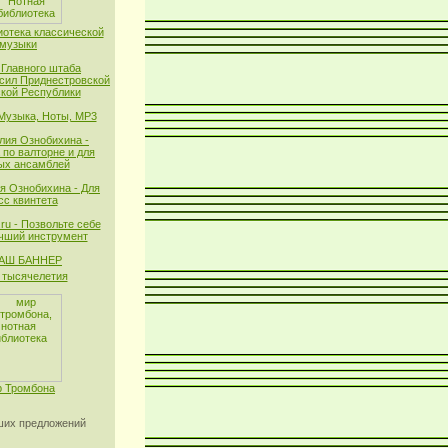
иотека классической
музыки
 Главного штаба
сил Приднестровской
кой Республики
 Музыка, Ноты, MP3
лия Ознобихина -
 по валторне и для
ых ансамблей
я Ознобихина - Для
сс квинтета
ru - Позвольте себе
чший инструмент
тысячелетия
 Тромбона
их предложений
_______________