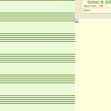
Шуберт Ф. БА
партитура -
*sib
Вокал
|