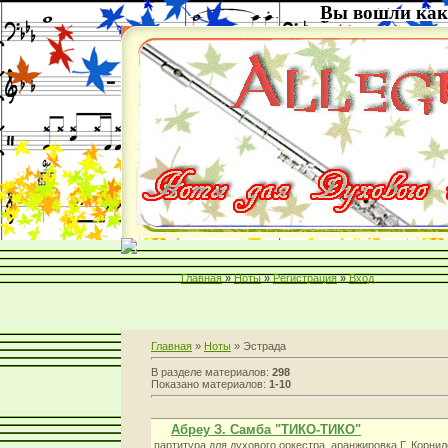
Вы вошли как
Главная
»
Ноты
»
Регистрация
»
Вход
Главная
»
Ноты
» Эстрада
В разделе материалов:
298
Показано материалов:
1-10
Абреу З. Самба "ТИКО-ТИКО"
партитура для духового оркестра. аранжировка Г. Корнил