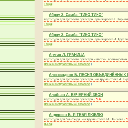
Танцы
|
Абрэу З. Самба "ТИКО-ТИКО"
партитура для духового оркестра. аранжировка Г. Корнил
Танцы
|
Абрэу З. Самба "ТИКО-ТИКО"
партитура для духового оркестра. аранжировка А. Грустн
Танцы
|
Агутин Л. ГРАНИЦА
партитура для духового оркестра и партии. аранжировка 
Песни в инструментальной обработке
|
Александров Б. ПЕСНЯ ОБЪЕДИНЁННЫХ
партитура для духового оркестра. инструментовка А. Ки
Песни в инструментальной обработке
|
Алябьев А. ВЕЧЕРНИЙ ЗВОН
партитура для духового оркестра -
*sib
Песни в инструментальной обработке
|
Андерсон Б. Я ТЕБЯ ЛЮБЛЮ
партитура для биг-бэнда. инструментовка М. Панзюка -
*
Пьесы
|