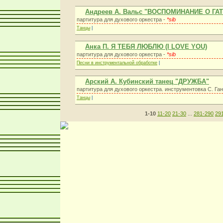
Андреев А. Вальс "ВОСПОМИНАНИЕ О ГА
партитура для духового оркестра -
*sib
Танцы
|
Анка П. Я ТЕБЯ ЛЮБЛЮ (I LOVE YOU)
партитура для духового оркестра -
*sib
Песни в инструментальной обработке
|
Арский А. Кубинский танец "ДРУЖБА"
партитура для духового оркестра. инструментовка С. Га
Танцы
|
1-10
11-20
21-30
...
281-290
29