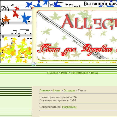
Вы вошли как
Главная
»
Ноты
»
Регистрация
»
Вход
Главная
»
Ноты
»
Эстрада
» Танцы
В категории материалов:
74
Показано материалов:
1-10
Сортировать по:
Названию