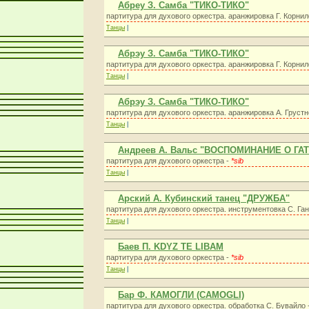
Абреу З. Самба "ТИКО-ТИКО"
партитура для духового оркестра. аранжировка Г. Корнил
Танцы
|
Абрэу З. Самба "ТИКО-ТИКО"
партитура для духового оркестра. аранжировка Г. Корнил
Танцы
|
Абрэу З. Самба "ТИКО-ТИКО"
партитура для духового оркестра. аранжировка А. Грустн
Танцы
|
Андреев А. Вальс "ВОСПОМИНАНИЕ О ГА
партитура для духового оркестра -
*sib
Танцы
|
Арский А. Кубинский танец "ДРУЖБА"
партитура для духового оркестра. инструментовка С. Га
Танцы
|
Баев П. KDYZ TE LIBAM
партитура для духового оркестра -
*sib
Танцы
|
Бар Ф. КАМОГЛИ (CAMOGLI)
партитура для духового оркестра. обработка С. Бувайло 