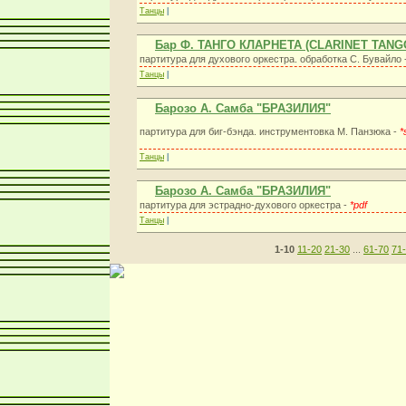
Танцы
|
Бар Ф. ТАНГО КЛАРНЕТА (CLARINET TANG
партитура для духового оркестра. обработка С. Бувайло 
Танцы
|
Барозо А. Самба "БРАЗИЛИЯ"
партитура для биг-бэнда. инструментовка М. Панзюка -
*
Танцы
|
Барозо А. Самба "БРАЗИЛИЯ"
партитура для эстрадно-духового оркестра -
*pdf
Танцы
|
1-10
11-20
21-30
...
61-70
71