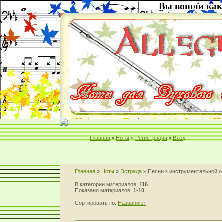
Вы вошли как
Главная
»
Ноты
»
Регистрация
»
Вход
Главная
»
Ноты
»
Эстрада
» Песни в инструментальной о
В категории материалов:
116
Показано материалов:
1-10
Сортировать по:
Названию