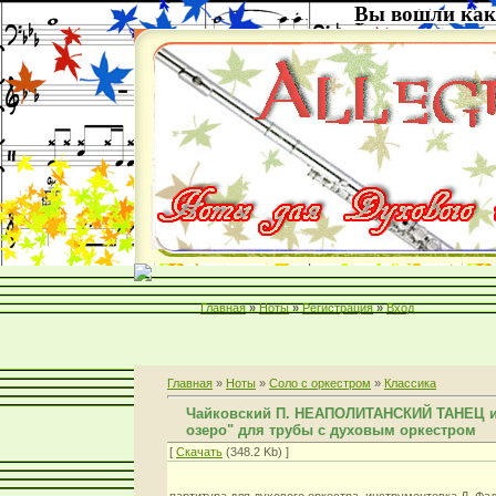
Вы вошли как
Главная
»
Ноты
»
Регистрация
»
Вход
Главная
»
Ноты
»
Соло с оркестром
»
Классика
Чайковский П. НЕАПОЛИТАНСКИЙ ТАНЕЦ из
озеро" для трубы с духовым оркестром
[
Скачать
(348.2 Kb) ]
партитура для духового оркестра. инструментовка Д. Фа