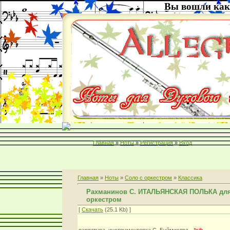
Вы вошли как
Главная
»
Ноты
»
Регистрация
»
Вход
Главная
»
Ноты
»
Соло с оркестром
»
Классика
Рахманинов С. ИТАЛЬЯНСКАЯ ПОЛЬКА для
оркестром
[
Скачать
(25.1 Kb) ]
партитура. инструментовка С. Буймистра -
*sib