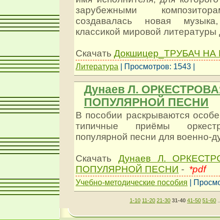
зарубежными композитор
создавалась новая музыка
классикой мировой литературы 
Скачать
Докшицер_ТРУБАЧ НА
Литература
| Просмотров: 1543 |
Дунаев Л. ОРКЕСТРОВ
ПОПУЛЯРНОЙ ПЕСНИ
В пособии раскрываются особе
типичные приёмы оркестр
популярной песни для военно-д
Скачать
Дунаев Л. ОРКЕСТ
ПОПУЛЯРНОЙ ПЕСНИ
-
*pdf
Учебно-методические пособия
| Просмо
1-10
11-20
21-30
31-40
41-50
51-60
.