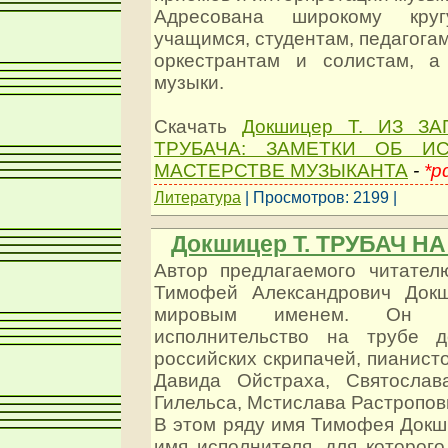
Адресована широкому кру
учащимся, студентам, педагогам
оркестрантам и солистам, а
музыки.
Скачать
Докшицер Т. ИЗ З
ТРУБАЧА: ЗАМЕТКИ ОБ И
МАСТЕРСТВЕ МУЗЫКАНТА
-
*p
Литература
| Просмотров: 2199 |
Докшицер Т. ТРУБАЧ Н
Автор предлагаемого читател
Тимофей Александрович Докш
мировым именем. Он п
исполнительство на трубе 
российских скрипачей, пианисто
Давида Ойстраха, Святослав
Гилельса, Мстислава Растропови
В этом ряду имя Тимофея Докш
имя исполнителя, для которог