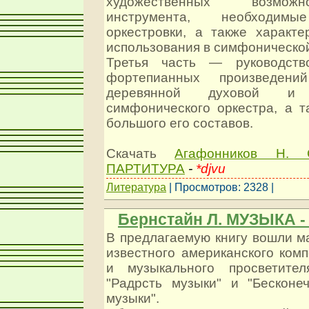
художественных возмож
инструмента, необходи
оркестровки, а также характ
использования в симфонической
Третья часть — руководств
фортепианных произведени
деревянной духовой и
симфонического оркестра, а т
большого его составов.
Скачать
Агафонников Н.
ПАРТИТУРА
-
*djvu
Литература
| Просмотров: 2328 |
Бернстайн Л. МУЗЫКА 
В предлагаемую книгу вошли м
известного американского ком
и музыкального просветител
"Радрсть музыки" и "Бесконе
музыки".