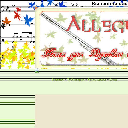
Вы вошли как
Главная
»
Публикации
»
Регистрация
»
Вход