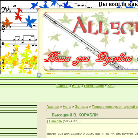
Вы вошли как
Главная
»
Ноты
»
Регистрация
»
Вход
Главная
»
Ноты
»
Эстрада
»
Песни в инструментальной о
Высоцкий В. КОРАБЛИ
[
Скачать
(506.4 Kb) ]
партитура для духового оркестра и партии. инструменто