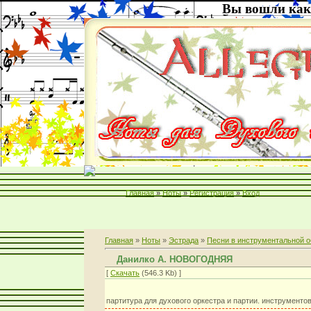
Вы вошли как
Главная
»
Ноты
»
Регистрация
»
Вход
Главная
»
Ноты
»
Эстрада
»
Песни в инструментальной о
Данилко А. НОВОГОДНЯЯ
[
Скачать
(546.3 Kb) ]
партитура для духового оркестра и партии. инструментов