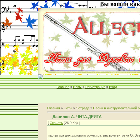
Вы вошли как
Главная
»
Ноты
»
Регистрация
»
Вход
Главная
»
Ноты
»
Эстрада
»
Песни в инструментальной о
Данилко А. ЧИТА-ДРИТА
[
Скачать
(26.9 Kb) ]
партитура для духового оркестра. инструментовка О. Зу