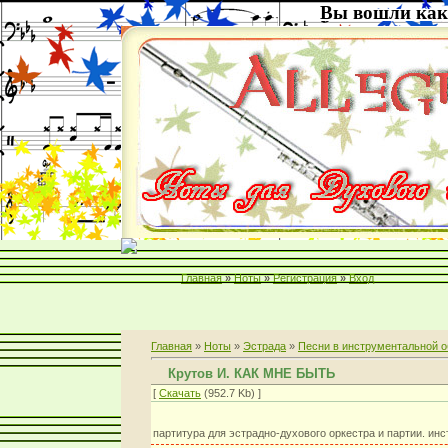
Вы вошли как
Главная
»
Ноты
»
Регистрация
»
Вход
Главная
»
Ноты
»
Эстрада
»
Песни в инструментальной о
Крутов И. КАК МНЕ БЫТЬ
[
Скачать
(952.7 Kb) ]
партитура для эстрадно-духового оркестра и партии. ин