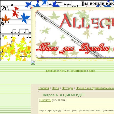
Вы вошли как
Главная
»
Ноты
»
Регистрация
»
Вход
Главная
»
Ноты
»
Эстрада
»
Песни в инструментальной о
Петров А. А ЦЫГАН ИДЁТ
[
Скачать
(627.0 Kb) ]
партитура для духового оркестра и партии. инструментов