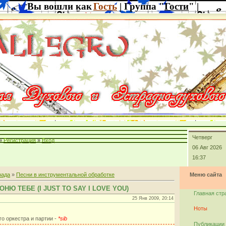
Вы вошли как
Гость
| Группа "
Гости
" |
Четверг
»
Регистрация
»
Вход
06 Авг 2026
16:37
рада
»
Песни в инструментальной обработке
Меню сайта
ВОНЮ ТЕБЕ (I JUST TO SAY I LOVE YOU)
Главная стр
25 Янв 2009, 20:14
Ноты
го оркестра и партии -
*sib
Публикации