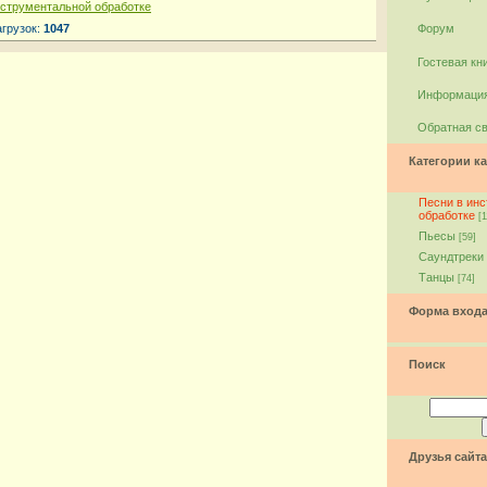
нструментальной обработке
агрузок:
1047
Форум
Гостевая кн
Информация
Обратная с
Категории ка
Песни в ин
обработке
[1
Пьесы
[59]
Саундтреки
Танцы
[74]
Форма вход
Поиск
Друзья сайта