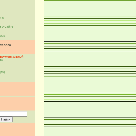
ига
 о сайте
вязь
талога
струментальной
16]
[50]
а