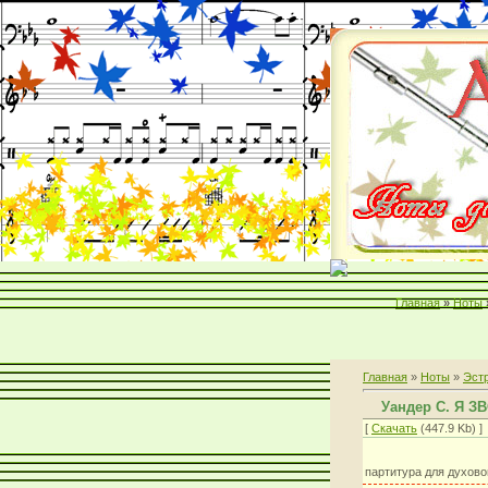
Главная
»
Ноты
Главная
»
Ноты
»
Эст
Уандер С. Я З
[
Скачать
(447.9 Kb) ]
партитура для духово