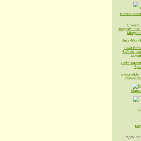
Нотная библ
Оркестр
Вооружённых 
Молдавс
Jazz-Midi -
Сайт Вита
Библиотека
духов
Сайт Витали
Бра
www.ryakhin.
самый лу
Марш 
Мир
Ждём ваш