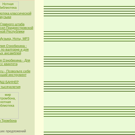
иотека классической
музыки
 Главного штаба
сил Приднестровской
кой Республики
 Музыка, Ноты, MP3
лия Ознобихина -
 по валторне и для
ых ансамблей
я Ознобихина - Для
сс квинтета
ru - Позвольте себе
чший инструмент
тысячелетия
 Тромбона
их предложений