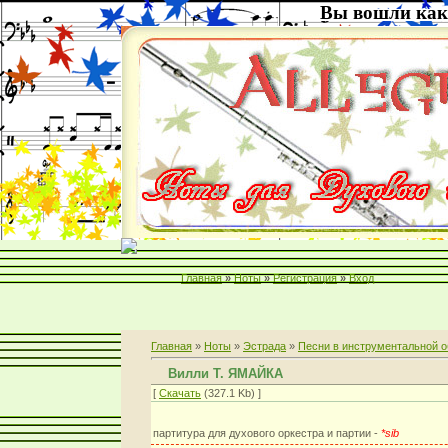
Вы вошли как
Главная
»
Ноты
»
Регистрация
»
Вход
Главная
»
Ноты
»
Эстрада
»
Песни в инструментальной о
Вилли Т. ЯМАЙКА
[
Скачать
(327.1 Kb) ]
партитура для духового оркестра и партии -
*sib