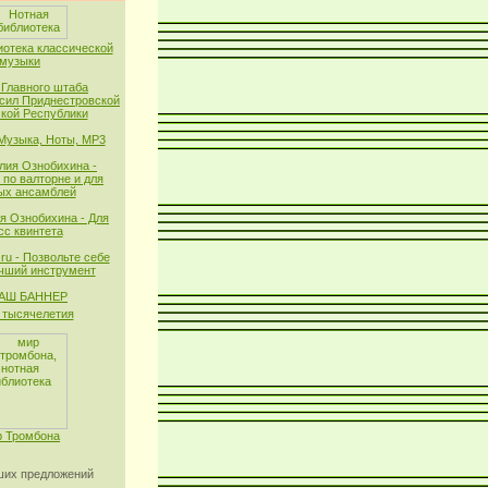
иотека классической
музыки
 Главного штаба
сил Приднестровской
кой Республики
 Музыка, Ноты, MP3
лия Ознобихина -
 по валторне и для
ых ансамблей
я Ознобихина - Для
сс квинтета
ru - Позвольте себе
чший инструмент
тысячелетия
 Тромбона
их предложений