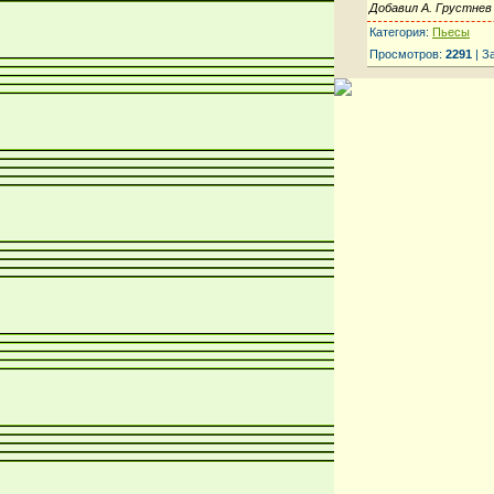
Добавил А. Грустнев
Категория:
Пьесы
Просмотров:
2291
| З