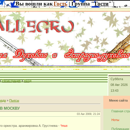
Вы вошли как
Гость
| Группа "
Гости
" |
Суббота
»
Регистрация
»
Вход
08 Авг 2026
13:43
рада
»
Пьесы
Меню сайта
Е В МОСКВУ
Главная стр
03 Авг 2009, 21:24
Ноты
го оркестра. аранжировка А. Грустнева -
*mus
Публикации