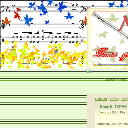
Главная
»
Ноты
Главная
»
Ноты
»
Эст
Влах К. ТУРН
[
Скачать
(151.8 Kb) ]
партитура для духово