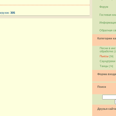
Форум
агрузок:
305
Гостевая кн
Информация
Обратная с
Категории ка
Песни в ин
обработке
[1
Пьесы
[59]
Саундтреки
Танцы
[74]
Форма вход
Поиск
Друзья сайта