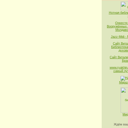
Нотная библ
Оркестр
Вооружённых 
Молдавс
Jazz-Midi -
Сайт Вита
Библиотека
духов
Сайт Витали
Бра
www.ryakhin.
самый лу
Марш 
Мир
Ждём ваш