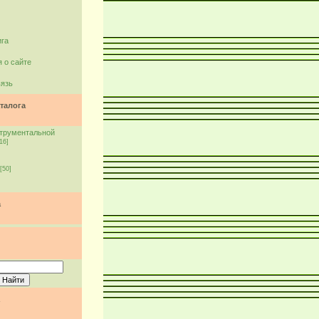
ига
 о сайте
вязь
талога
струментальной
16]
[50]
а