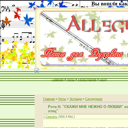
Вы вошли как
Главная
»
Ноты
»
Регистрация
»
Вход
Главная
»
Ноты
»
Эстрада
»
Саундтреки
Рота Н. "СКАЖИ МНЕ НЕЖНО О ЛЮБВИ" из
отец"
[
Скачать
(550.3 Kb) ]
партитура для духового оркестра и партии. аранжировка 