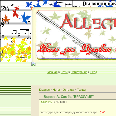
Вы вошли как
Главная
»
Ноты
»
Регистрация
»
Вход
Главная
»
Ноты
»
Эстрада
»
Танцы
Барозо А. Самба "БРАЗИЛИЯ"
[
Скачать
(1.42 Mb) ]
партитура для эстрадно-духового оркестра -
*pdf