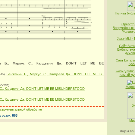
Нотная библ
Оркестр
Вооружённых 
Молдавс
Jazz-Midi -
Сайт Вита
Библиотека
духов
Сайт Витали
н Б., Маркус С., Калдвелл Дж. DON'T LET ME BE
Бра
www.ryakhin.
2Mb)
Бенжамин Б., Маркус С., Калдвелл Дж. DON'T LET ME BE
самый лу
2.22Mb)
Марш 
с С., Калдвелл Дж. DON'T LET ME BE MISUNDERSTOOD
с С., Калдвелл Дж. DON'T LET ME BE MISUNDERSTOOD
нструментальной обработке
агрузок:
863
Мир
Ждём ваш