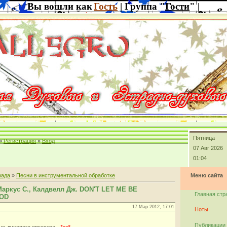
Вы вошли как
Гость
| Группа "
Гости
" |
Пятница
»
Регистрация
»
Вход
07 Авг 2026
01:04
рада
»
Песни в инструментальной обработке
Меню сайта
Маркус С., Калдвелл Дж. DON'T LET ME BE
Главная стр
OD
17 Мар 2012, 17:01
Ноты
Публикации
но-духового оркестра -
*pdf