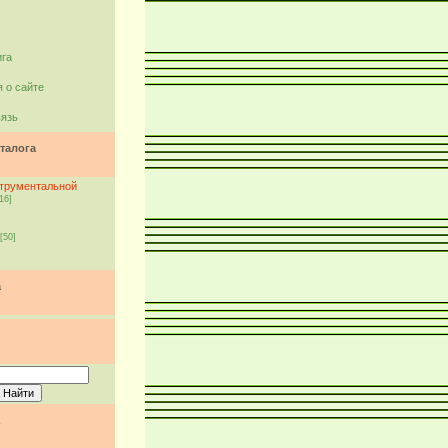
ига
 о сайте
вязь
талога
струментальной
16]
[50]
а