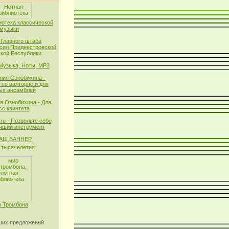
иотека классической
музыки
 Главного штаба
сил Приднестровской
кой Республики
 Музыка, Ноты, MP3
лия Ознобихина -
 по валторне и для
ых ансамблей
я Ознобихина - Для
сс квинтета
ru - Позвольте себе
чший инструмент
тысячелетия
 Тромбона
их предложений