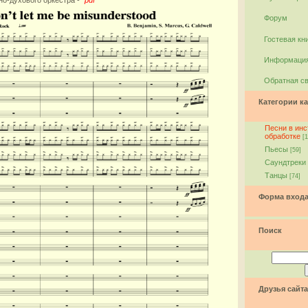
Форум
Гостевая кн
Информация
Обратная с
Категории ка
Песни в ин
обработке
[1
Пьесы
[59]
Саундтреки
Танцы
[74]
Форма вход
Поиск
Друзья сайта