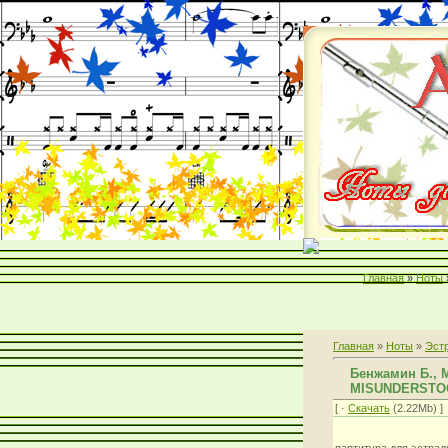
Главная
»
Ноты
Главная
»
Ноты
»
Эст
Бенжамин Б., 
MISUNDERSTO
[ ·
Скачать
(2.22Mb) ]
партитура для эстрад