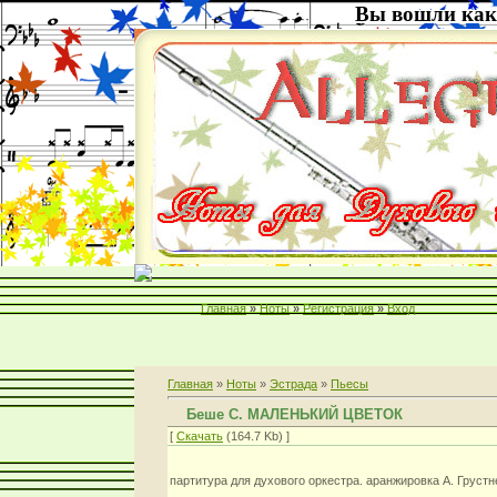
Вы вошли как
Главная
»
Ноты
»
Регистрация
»
Вход
Главная
»
Ноты
»
Эстрада
»
Пьесы
Беше С. МАЛЕНЬКИЙ ЦВЕТОК
[
Скачать
(164.7 Kb) ]
партитура для духового оркестра. аранжировка А. Грустн