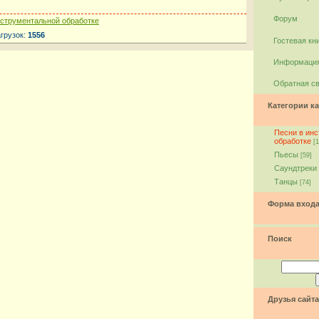
Форум
нструментальной обработке
агрузок:
1556
Гостевая кн
Информация
Обратная с
Категории ка
Песни в ин
обработке
[1
Пьесы
[59]
Саундтреки
Танцы
[74]
Форма вход
Поиск
Друзья сайта