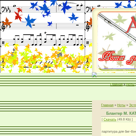
Главная
»
Ноты
Главная
»
Ноты
»
Эст
Блантер М. К
[
Скачать
(49.8 Kb) ]
партитура для биг-бэ