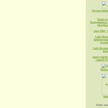
Нотная библ
Оркестр
Вооружённых 
Молдавс
Jazz-Midi -
Сайт Вита
Библиотека
духов
Сайт Витали
Бра
www.ryakhin.
самый лу
Марш 
Мир
Ждём ваш