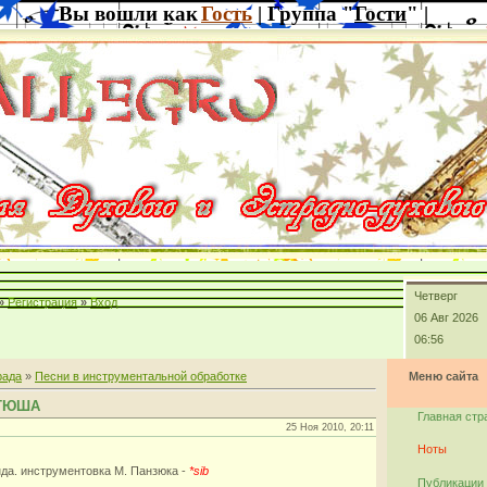
Вы вошли как
Гость
| Группа "
Гости
" |
Четверг
»
Регистрация
»
Вход
06 Авг 2026
06:56
рада
»
Песни в инструментальной обработке
Меню сайта
АТЮША
Главная стр
25 Ноя 2010, 20:11
Ноты
нда. инструментовка М. Панзюка -
*sib
Публикации