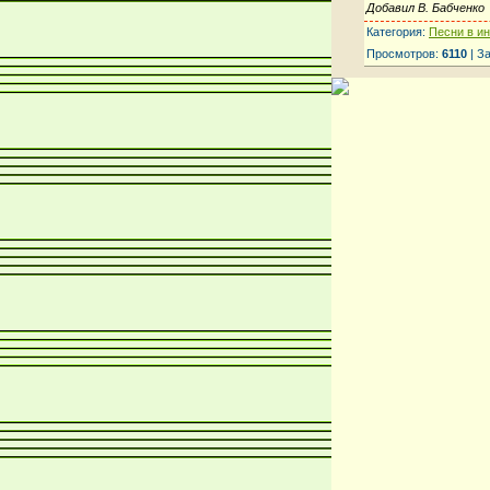
Добавил В. Бабченко
Категория:
Песни в и
Просмотров:
6110
| З