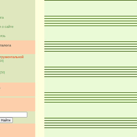
ига
 о сайте
вязь
талога
струментальной
16]
[50]
а