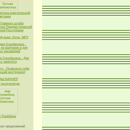
иотека классической
музыки
 Главного штаба
сил Приднестровской
кой Республики
 Музыка, Ноты, MP3
лия Ознобихина -
 по валторне и для
ых ансамблей
я Ознобихина - Для
сс квинтета
ru - Позвольте себе
чший инструмент
тысячелетия
 Тромбона
их предложений