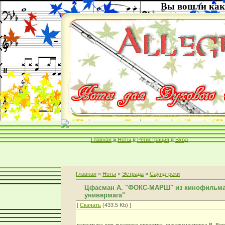
Вы вошли как
Главная
»
Ноты
»
Регистрация
»
Вход
Главная
»
Ноты
»
Эстрада
»
Саундтреки
Цфасман А. "ФОКС-МАРШ" из кинофильма
универмага"
[
Скачать
(433.5 Kb) ]
партитура для духового оркестра. инструментовка В. Во