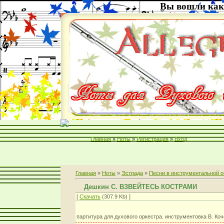
Вы вошли как
Главная
»
Ноты
»
Регистрация
»
Вход
Главная
»
Ноты
»
Эстрада
»
Песни в инструментальной о
Дешкин С. ВЗВЕЙТЕСЬ КОСТРАМИ
[
Скачать
(307.9 Kb) ]
партитура для духового оркестра. инструментовка В. Ко