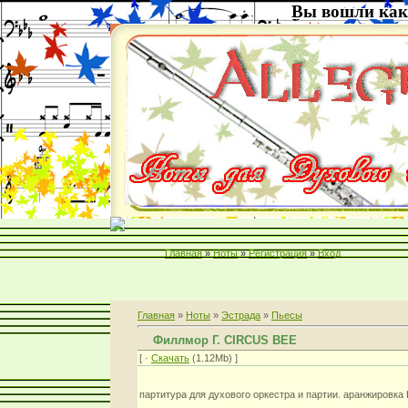
Вы вошли как
Главная
»
Ноты
»
Регистрация
»
Вход
Главная
»
Ноты
»
Эстрада
»
Пьесы
Филлмор Г. CIRCUS BEE
[ ·
Скачать
(1.12Mb) ]
партитура для духового оркестра и партии. аранжировка 