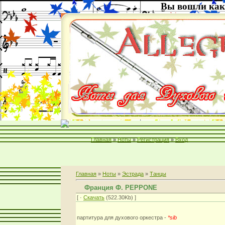
Вы вошли как
Главная
»
Ноты
»
Регистрация
»
Вход
Главная
»
Ноты
»
Эстрада
»
Танцы
Франция Ф. PEPPONE
[ ·
Скачать
(522.30Kb) ]
партитура для духового оркестра -
*sib