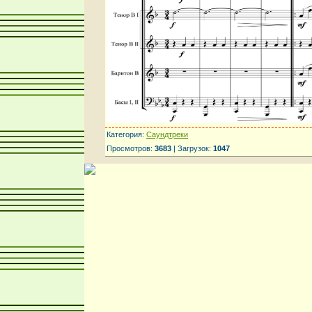
Категория:
Саундтреки
Просмотров:
3683
| Загрузок:
1047