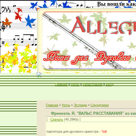
Вы вошли как
Главная
»
Ноты
»
Регистрация
»
Вход
Главная
»
Ноты
»
Эстрада
»
Саундтреки
Френкель Я. "ВАЛЬС РАССТАВАНИЯ" из к
[ ·
Скачать
(40.28Kb) ]
партитура для духового оркестра -
*sib