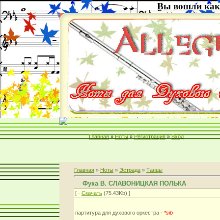
Вы вошли как
Главная
»
Ноты
»
Регистрация
»
Вход
Главная
»
Ноты
»
Эстрада
»
Танцы
Фука В. СЛАВОНИЦКАЯ ПОЛЬКА
[ ·
Скачать
(75.43Kb) ]
партитура для духового оркестра -
*sib