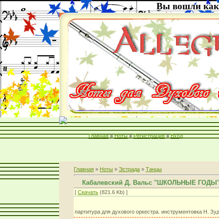
Вы вошли как
Главная
»
Ноты
»
Регистрация
»
Вход
Главная
»
Ноты
»
Эстрада
»
Танцы
Кабалевский Д. Вальс "ШКОЛЬНЫЕ ГОДЫ
[
Скачать
(821.6 Kb) ]
партитура для духового оркестра. инструментовка Н. Зу