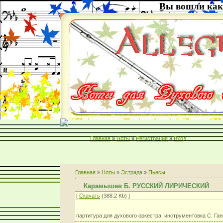
Вы вошли как
Главная
»
Ноты
»
Регистрация
»
Вход
Главная
»
Ноты
»
Эстрада
»
Пьесы
Карамышев Б. РУССКИЙ ЛИРИЧЕСКИЙ
[
Скачать
(388.2 Kb) ]
партитура для духового оркестра. инструментовка С. Га