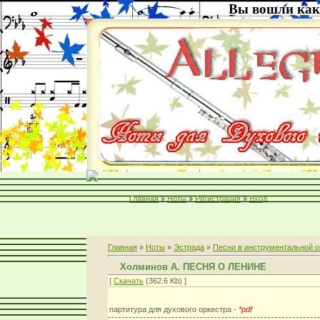
Вы вошли как
Главная
»
Ноты
»
Регистрация
»
Вход
Главная
»
Ноты
»
Эстрада
»
Песни в инструментальной о
Холминов А. ПЕСНЯ О ЛЕНИНЕ
[
Скачать
(362.6 Kb) ]
партитура для духового оркестра -
*pdf