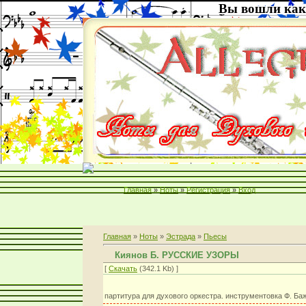
Вы вошли как
Главная
»
Ноты
»
Регистрация
»
Вход
Главная
»
Ноты
»
Эстрада
»
Пьесы
Киянов Б. РУССКИЕ УЗОРЫ
[
Скачать
(342.1 Kb) ]
партитура для духового оркестра. инструментовка Ф. Ба