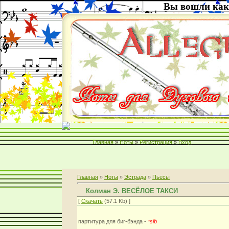
Вы вошли как
Главная
»
Ноты
»
Регистрация
»
Вход
Главная
»
Ноты
»
Эстрада
»
Пьесы
Колман Э. ВЕСЁЛОЕ ТАКСИ
[
Скачать
(57.1 Kb) ]
партитура для биг-бэнда -
*sib