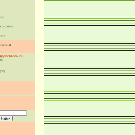
ига
 о сайте
вязь
талога
струментальной
16]
[50]
а