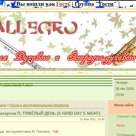
Вы вошли как
Гость
| Группа "
Гости
" |
Четверг
»
Регистрация
»
Вход
06 Авг 2026
23:34
рада
»
Песни в инструментальной обработке
Меню сайта
аккартни П. ТЯЖЁЛЫЙ ДЕНЬ (A HARD DAY'S NIGHT)
Главная стр
16 Фев 2011, 13:49
Ноты
нда. инструментовка М. Панзюка -
*sib
Публикации