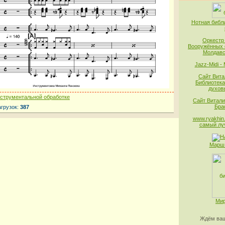
Нотная библ
Оркестр
Вооружённых 
Молдавс
Jazz-Midi -
Сайт Вита
Библиотека
духов
нструментальной обработке
Сайт Витали
Бра
агрузок:
387
www.ryakhin.
самый лу
Марш 
Мир
Ждём ваш