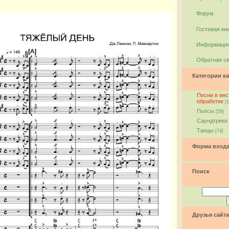
Форум
Гостевая кн
Информация
Обратная с
Категории ка
Песни в ин
обработке
[1
Пьесы
[59]
Саундтреки
Танцы
[74]
Форма вход
Поиск
Друзья сайта