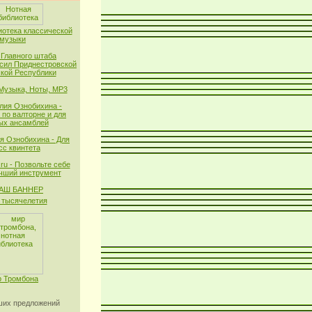
иотека классической
музыки
 Главного штаба
сил Приднестровской
кой Республики
 Музыка, Ноты, MP3
лия Ознобихина -
 по валторне и для
ых ансамблей
я Ознобихина - Для
сс квинтета
ru - Позвольте себе
чший инструмент
тысячелетия
 Тромбона
их предложений