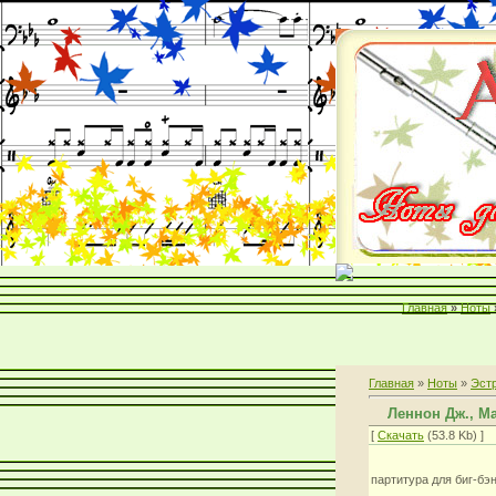
Главная
»
Ноты
Главная
»
Ноты
»
Эст
Леннон Дж., М
[
Скачать
(53.8 Kb) ]
партитура для биг-бэ