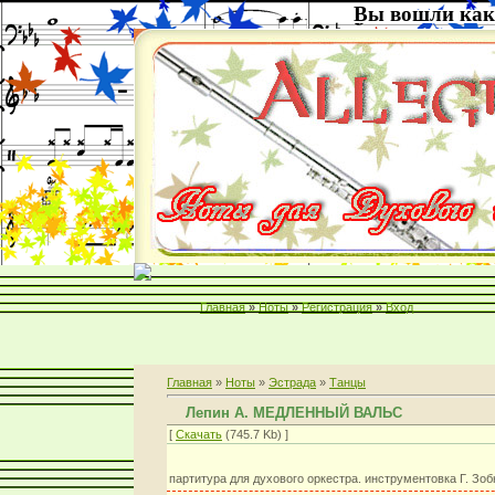
Вы вошли как
Главная
»
Ноты
»
Регистрация
»
Вход
Главная
»
Ноты
»
Эстрада
»
Танцы
Лепин А. МЕДЛЕННЫЙ ВАЛЬС
[
Скачать
(745.7 Kb) ]
партитура для духового оркестра. инструментовка Г. Зоб