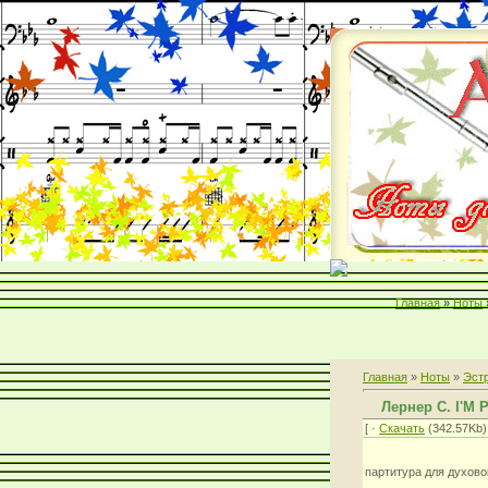
Главная
»
Ноты
Главная
»
Ноты
»
Эст
Лернер С. I'M
[ ·
Скачать
(342.57Kb) 
партитура для духово