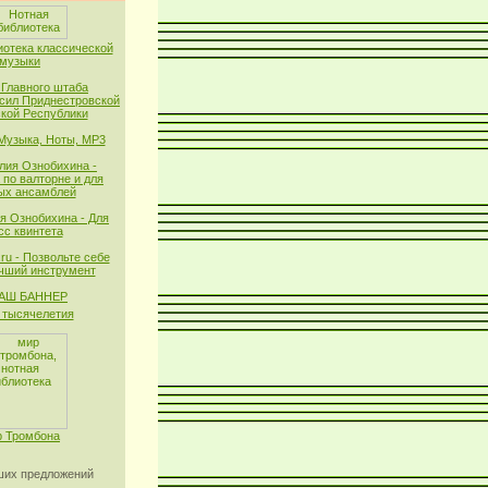
иотека классической
музыки
 Главного штаба
сил Приднестровской
кой Республики
 Музыка, Ноты, MP3
лия Ознобихина -
 по валторне и для
ых ансамблей
я Ознобихина - Для
сс квинтета
ru - Позвольте себе
чший инструмент
тысячелетия
 Тромбона
их предложений