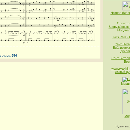
Нотная библ
Оркестр
Вооружённых 
Молдавс
Jazz-Midi -
Сайт Вита
Библиотека
духов
агрузок:
654
Сайт Витали
Бра
www.ryakhin.
самый лу
Марш 
Мир
Ждём ваш