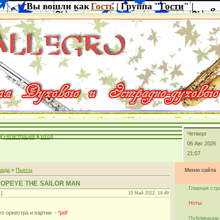
Вы вошли как
Гость
| Группа "
Гости
" |
Четверг
»
Регистрация
»
Вход
06 Авг 2026
21:07
рада
»
Пьесы
Меню сайта
 POPEYE THE SAILOR MAN
Главная стр
]
10 Май 2012, 19:49
Ноты
го оркестра и партии -
*pdf
Публикации