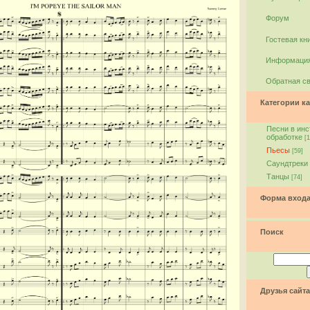
Форум
Гостевая кн
Информация
Обратная с
Категории ка
Песни в ин
обработке
[1
Пьесы
[59]
Саундтреки
Танцы
[74]
Форма вход
Поиск
Друзья сайта