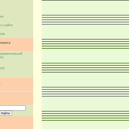
ига
 о сайте
вязь
талога
струментальной
16]
[50]
а