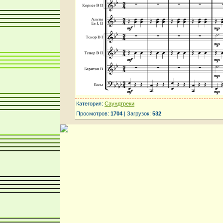
Категория:
Саундтреки
Просмотров:
1704
| Загрузок:
532