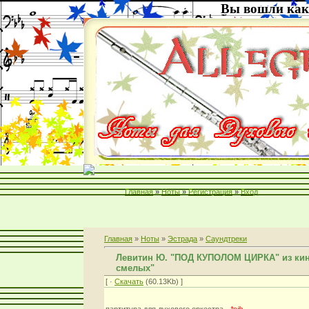
Вы вошли как
Главная
»
Ноты
»
Регистрация
»
Вход
Главная
»
Ноты
»
Эстрада
»
Саундтреки
Левитин Ю. "ПОД КУПОЛОМ ЦИРКА" из ки
смелых"
[ ·
Скачать
(60.13Kb) ]
партитура для духового оркестра -
*sib