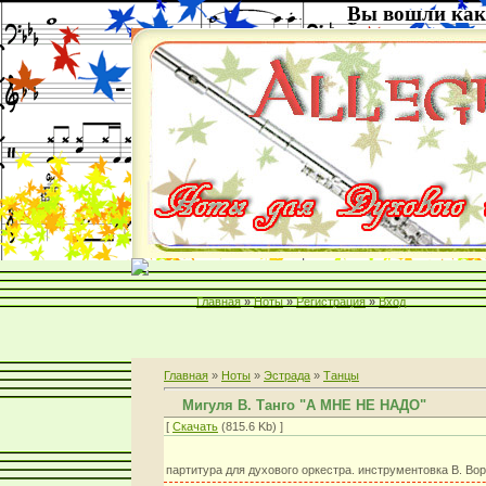
Вы вошли как
Главная
»
Ноты
»
Регистрация
»
Вход
Главная
»
Ноты
»
Эстрада
»
Танцы
Мигуля В. Танго "А МНЕ НЕ НАДО"
[
Скачать
(815.6 Kb) ]
партитура для духового оркестра. инструментовка В. Во