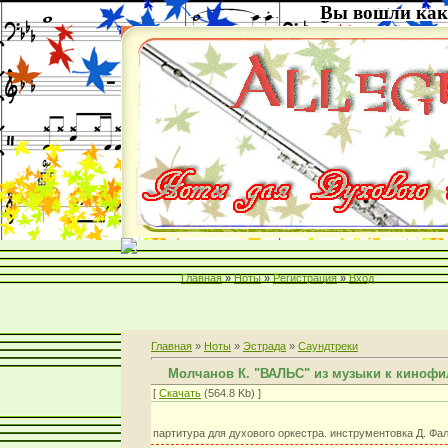
Вы вошли как
Главная
»
Ноты
»
Регистрация
»
Вход
Главная
»
Ноты
»
Эстрада
»
Саундтреки
Молчанов К. "ВАЛЬС" из музыки к кинофи
[
Скачать
(564.8 Kb) ]
партитура для духового оркестра. инструментовка Д. Фа