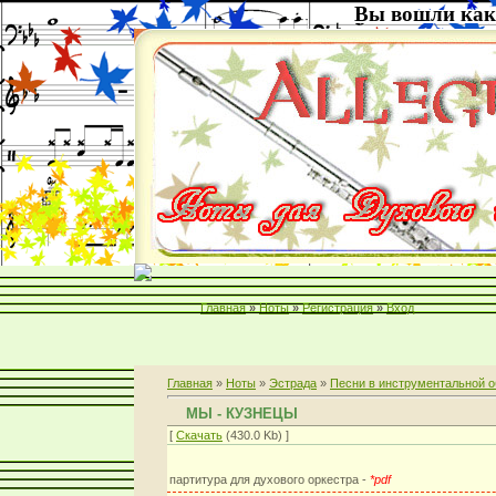
Вы вошли как
Главная
»
Ноты
»
Регистрация
»
Вход
Главная
»
Ноты
»
Эстрада
»
Песни в инструментальной о
МЫ - КУЗНЕЦЫ
[
Скачать
(430.0 Kb) ]
партитура для духового оркестра -
*pdf