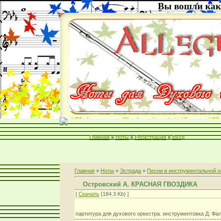
Вы вошли как
Главная
»
Ноты
»
Регистрация
»
Вход
Главная
»
Ноты
»
Эстрада
»
Песни в инструментальной о
Островский А. КРАСНАЯ ГВОЗДИКА
[
Скачать
(184.3 Kb) ]
партитура для духового оркестра. инструментовка Д. Фа