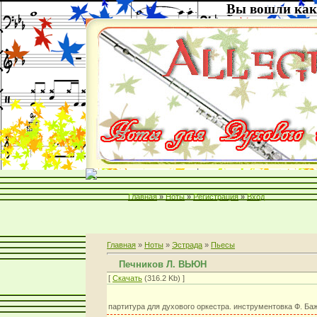
Вы вошли как
Главная
»
Ноты
»
Регистрация
»
Вход
Главная
»
Ноты
»
Эстрада
»
Пьесы
Печников Л. ВЬЮН
[
Скачать
(316.2 Kb) ]
партитура для духового оркестра. инструментовка Ф. Ба