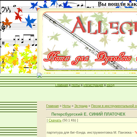
Вы вошли как
Главная
»
Ноты
»
Регистрация
»
Вход
Главная
»
Ноты
»
Эстрада
»
Песни в инструментальной о
Петерсбургский Е. СИНИЙ ПЛАТОЧЕК
[
Скачать
(50.1 Kb) ]
партитура для биг-бэнда. инструментовка М. Панзюка -
*