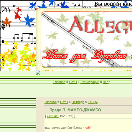
Вы вошли как
Главная
»
Ноты
»
Регистрация
»
Вход
Главная
»
Ноты
»
Эстрада
»
Танцы
Прадо П. МАМБО-ДЖАМБО
[
Скачать
(62.2 Kb) ]
партитура для биг-бэнда -
*sib