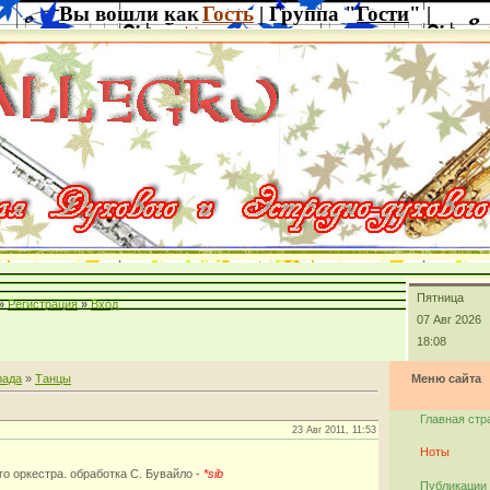
Вы вошли как
Гость
| Группа "
Гости
" |
Пятница
»
Регистрация
»
Вход
07 Авг 2026
18:08
рада
»
Танцы
Меню сайта
Главная стр
23 Авг 2011, 11:53
Ноты
го оркестра. обработка С. Бувайло -
*sib
Публикации