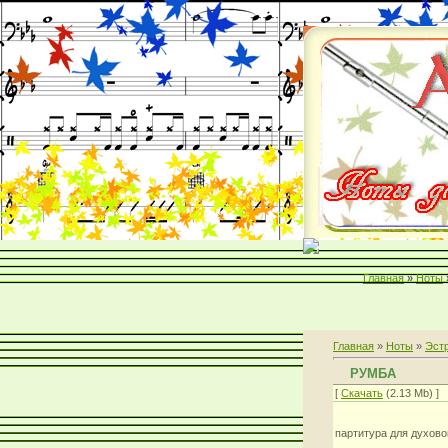
Главная
»
Ноты
Главная
»
Ноты
»
Эст
РУМБА
[
Скачать
(2.13 Mb) ]
партитура для духово