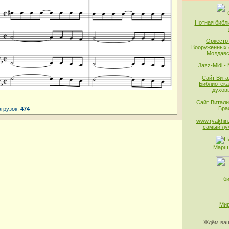
Нотная библ
Оркестр
Вооружённых 
Молдавс
Jazz-Midi -
Сайт Вита
Библиотека
духов
Сайт Витали
Бра
агрузок:
474
www.ryakhin.
самый лу
Марш 
Мир
Ждём ваш