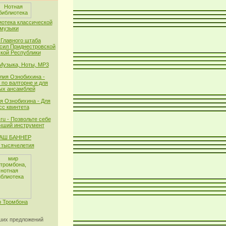
иотека классической
музыки
 Главного штаба
сил Приднестровской
кой Республики
 Музыка, Ноты, MP3
лия Ознобихина -
 по валторне и для
ых ансамблей
я Ознобихина - Для
сс квинтета
ru - Позвольте себе
чший инструмент
тысячелетия
 Тромбона
их предложений