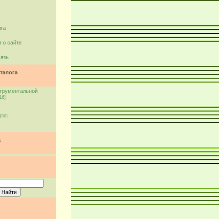
ига
 о сайте
вязь
талога
струментальной
16]
[50]
а