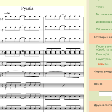
Форум
Гостевая кн
Информация
Обратная с
Категории ка
Песни в ин
обработке
[1
Пьесы
[59]
Саундтреки
Танцы
[74]
Форма вход
Поиск
Друзья сайта