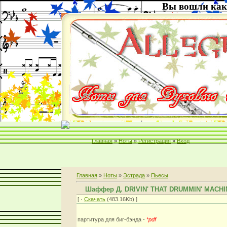
Вы вошли как
Главная
»
Ноты
»
Регистрация
»
Вход
Главная
»
Ноты
»
Эстрада
»
Пьесы
Шаффер Д. DRIVIN' THAT DRUMMIN' MACHI
[ ·
Скачать
(483.16Kb) ]
партитура для биг-бэнда -
*pdf