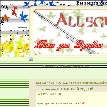
Вы вошли как
Главная
»
Ноты
»
Регистрация
»
Вход
Главная
»
Ноты
»
Эстрада
»
Песни в инструментальной о
Терентьев Б. С ПАРТИЕЙ РОДНОЙ
[
Скачать
(433.7 Kb) ]
партитура для духового оркестра -
*pdf