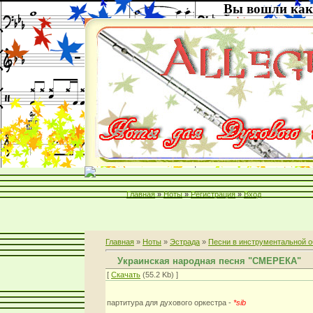
Вы вошли как
Главная
»
Ноты
»
Регистрация
»
Вход
Главная
»
Ноты
»
Эстрада
»
Песни в инструментальной о
Украинская народная песня "СМЕРЕКА"
[
Скачать
(55.2 Kb) ]
партитура для духового оркестра -
*sib