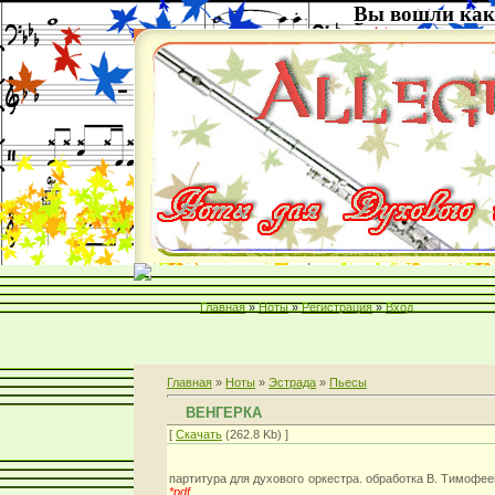
Вы вошли как
Главная
»
Ноты
»
Регистрация
»
Вход
Главная
»
Ноты
»
Эстрада
»
Пьесы
ВЕНГЕРКА
[
Скачать
(262.8 Kb) ]
партитура для духового оркестра. обработка В. Тимофее
*pdf